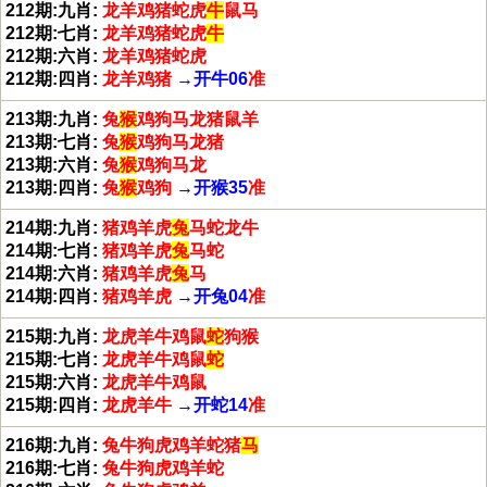
212期:九肖:
龙羊鸡猪蛇虎
牛
鼠马
212期:七肖:
龙羊鸡猪蛇虎
牛
212期:六肖:
龙羊鸡猪蛇虎
212期:四肖:
龙羊鸡猪
→开牛06
准
213期:九肖:
兔
猴
鸡狗马龙猪鼠羊
213期:七肖:
兔
猴
鸡狗马龙猪
213期:六肖:
兔
猴
鸡狗马龙
213期:四肖:
兔
猴
鸡狗
→开猴35
准
214期:九肖:
猪鸡羊虎
兔
马蛇龙牛
214期:七肖:
猪鸡羊虎
兔
马蛇
214期:六肖:
猪鸡羊虎
兔
马
214期:四肖:
猪鸡羊虎
→开兔04
准
215期:九肖:
龙虎羊牛鸡鼠
蛇
狗猴
215期:七肖:
龙虎羊牛鸡鼠
蛇
215期:六肖:
龙虎羊牛鸡鼠
215期:四肖:
龙虎羊牛
→开蛇14
准
216期:九肖:
兔牛狗虎鸡羊蛇猪
马
216期:七肖:
兔牛狗虎鸡羊蛇