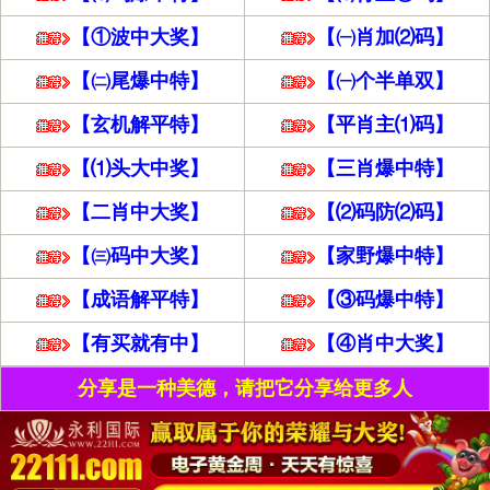
【①波中大奖】
【㈠肖加⑵码】
【㈡尾爆中特】
【㈠个半单双】
【玄机解平特】
【平肖主⑴码】
【⑴头大中奖】
【三肖爆中特】
【二肖中大奖】
【⑵码防⑵码】
【㈢码中大奖】
【家野爆中特】
【成语解平特】
【③码爆中特】
【有买就有中】
【④肖中大奖】
分享是一种美德，请把它分享给更多人