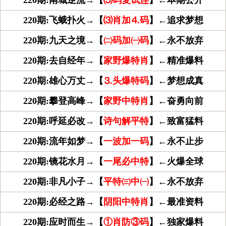
220期:飞蛾扑火→【
⑶肖加⒋码
】←追求梦想
220期:九天之境→【
㈡码加㈠码
】←永不放弃
220期:去自经年→【
家野爆特肖
】←精准爆料
220期:雄心万丈→【
⒊头爆特码
】←梦想成真
220期:攀登高峰→【
家野中特肖
】←奋勇向前
220期:呼延必改→【
诗句解平特
】←致富猛料
220期:流年如梦→【
一波加一码
】←永不止步
220期:镜花水月→【
一尾必中特
】←火爆全球
220期:非凡小子→【
平特㈢中㈠
】←永不放弃
220期:必经之路→【
阴阳中特肖
】←最准资料
220期:应时而生→【
①肖防③码
】←独家爆料