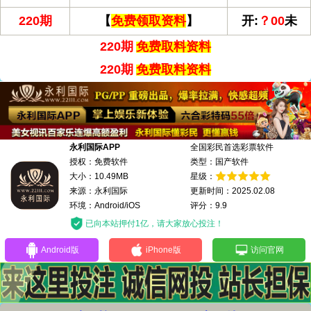
220期
【
免费领取资料
】
开:
？00
未
220期
免费取料资料
220期
免费取料资料
永利国际APP
全国彩民首选彩票软件
授权：免费软件
类型：国产软件
大小：10.49MB
星级：
来源：永利国际
更新时间：2025.02.08
环境：Android/iOS
评分：9.9
已向本站押付1亿，请大家放心投注！
Android版
iPhone版
访问官网