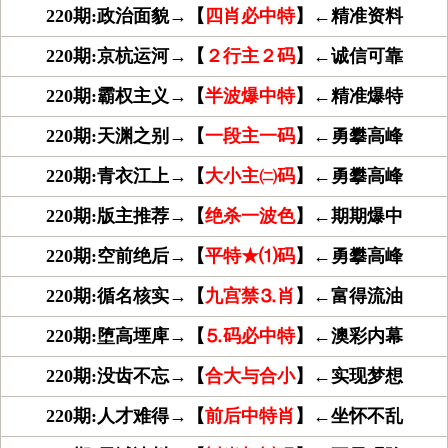
220期:政治面貌→【
四肖必中特
】←精准资料
220期:京杭运河→【
２行主２码
】←诚信可靠
220期:霸权主义→【
半波爆中特
】←精准爆特
220期:天渊之别→【
一段主一码
】←勇攀高峰
220期:青衣江上→【
大小主㈡码
】←勇攀高峰
220期:版主推荐→【
绝杀一波色
】←期期爆中
220期:空前绝后→【
平特★⑴码
】←勇攀高峰
220期:循名核实→【
九宫禁⒊肖
】←富得流油
220期:堕高堙庳→【
⒌码必中特
】←澳彩内幕
220期:没齿不忘→【
合大与合小
】←实现梦想
220期:人才难得→【
前后中特肖
】←坐怀不乱