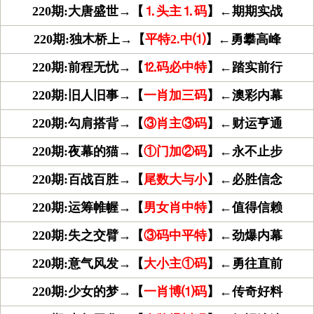
220期:大唐盛世→【
⒈头主⒈码
】←期期实战
220期:独木桥上→【
平特2.中⑴
】←勇攀高峰
220期:前程无忧→【
⒓码必中特
】←踏实前行
220期:旧人旧事→【
一肖加三码
】←澳彩内幕
220期:勾肩搭背→【
③肖主③码
】←财运亨通
220期:夜幕的猫→【
①门加②码
】←永不止步
220期:百战百胜→【
尾数大与小
】←必胜信念
220期:运筹帷幄→【
男女肖中特
】←值得信赖
220期:失之交臂→【
③码中平特
】←劲爆内幕
220期:意气风发→【
大小主①码
】←勇往直前
220期:少女的梦→【
一肖博⑴码
】←传奇好料