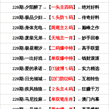
220期:夕阳醉了→【
一头主四码
】←绝对好料
220期:极品少妇→【
⒈头防⒈码
】←传奇好料
220期:身体充电→【
两尾主⒉码
】←巅峰之作
220期:废柴兄弟→【
天地主一肖
】←妙手回春
220期:极昼潮汐→【
二码爆中特
】←高手联盟
220期:一出好戏→【
单双爆中特
】←钱财滚滚
220期:爱的承诺→【
⑴波博⒈码
】←实力精选
220期:日光倾城→【
⑵门防⑵码
】←互相转告
220期:疾风独狼→【
２头主⒋码
】←狂赚千万
220期:马尼拉麻→【
单双笔生肖
】←澳门内幕