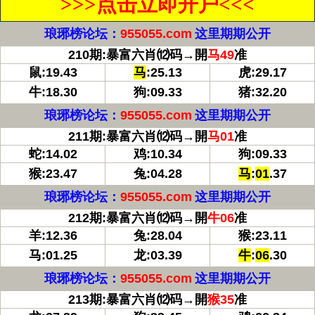
>>>点击立即开户<<<
琅琊榜论坛：
955055.com
这里期期公开
210期:暴富六肖⑿码→開
马49
准
鼠:19.43
马
:25.13
虎:29.17
牛:18.30
狗:09.33
猪:32.20
琅琊榜论坛：
955055.com
这里期期公开
211期:暴富六肖⑿码→開
马01
准
蛇:14.02
鸡:10.34
狗:09.33
猴:23.47
兔:04.28
马
:
01
.37
琅琊榜论坛：
955055.com
这里期期公开
212期:暴富六肖⑿码→開
牛06
准
羊:12.36
兔:28.04
猴:23.11
马:01.25
龙:03.39
牛
:
06
.30
琅琊榜论坛：
955055.com
这里期期公开
213期:暴富六肖⑿码→開
猴35
准