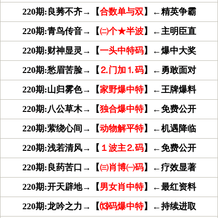
220期:良莠不齐→【
合数单与双
】←精英争霸
220期:青鸟传音→【
㈡个★半波
】←主明臣直
220期:财神显灵→【
一头中特码
】←爆中大奖
220期:愁眉苦脸→【
⒉门加⒈码
】←勇敢面对
220期:山归雾色→【
家野爆中特
】←王牌爆料
220期:八公草木→【
独合爆中特
】←免费公开
220期:萦绕心间→【
动物解平特
】←机遇降临
220期:浅若清风→【
１波主⒉码
】←免费公开
220期:良药苦口→【
㈢肖博㈠码
】←疗效显著
220期:开天辟地→【
男女肖中特
】←最红资料
220期:龙吟之力→【
⒀码爆中特
】←持续进取