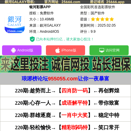
银河彩票APP
全国彩民首选彩票软件
授权：免费软件
类型：国产软件
大小：10.49MB
星级：
来源：銀河GALAXY
更新时间：2025.02.05
环境：Android/iOS
评分：9.9
已向本站押付1亿，请大家放心投注！
Android版
iPhone版
访问官网
琅琊榜论坛
955055.com
让你一夜暴富
220期:趁势而上→【
四肖防一码
】←再创辉煌
220期:心存一人→【
成语解平特
】←带你致富
220期:群雄逐鹿→【
一肖中大奖
】←稳定中特
220期:轻松愉快→【
精彩⒂码特
】←笑口常开