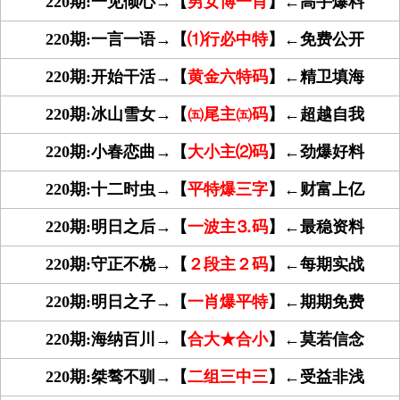
220期:一见倾心→【
男女博一肖
】←高手爆料
220期:一言一语→【
⑴行必中特
】←免费公开
220期:开始干活→【
黄金六特码
】←精卫填海
220期:冰山雪女→【
㈤尾主㈤码
】←超越自我
220期:小春恋曲→【
大小主⑵码
】←劲爆好料
220期:十二时虫→【
平特爆三字
】←财富上亿
220期:明日之后→【
一波主⒊码
】←最稳资料
220期:守正不桡→【
２段主２码
】←每期实战
220期:明日之子→【
一肖爆平特
】←期期免费
220期:海纳百川→【
合大★合小
】←莫若信念
220期:桀骜不驯→【
二组三中三
】←受益非浅