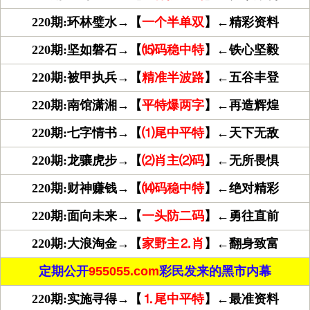
220期:环林璧水→【
一个半单双
】←精彩资料
220期:坚如磐石→【
⒂码稳中特
】←铁心坚毅
220期:被甲执兵→【
精准半波路
】←五谷丰登
220期:南馆潇湘→【
平特爆两字
】←再造辉煌
220期:七字情书→【
⑴尾中平特
】←天下无敌
220期:龙骧虎步→【
⑵肖主⑵码
】←无所畏惧
220期:财神赚钱→【
⒁码稳中特
】←绝对精彩
220期:面向未来→【
一头防二码
】←勇往直前
220期:大浪淘金→【
家野主⒉肖
】←翻身致富
定期公开
955055.com
彩民发来的黑市内幕
220期:实施寻得→【
⒈尾中平特
】←最准资料